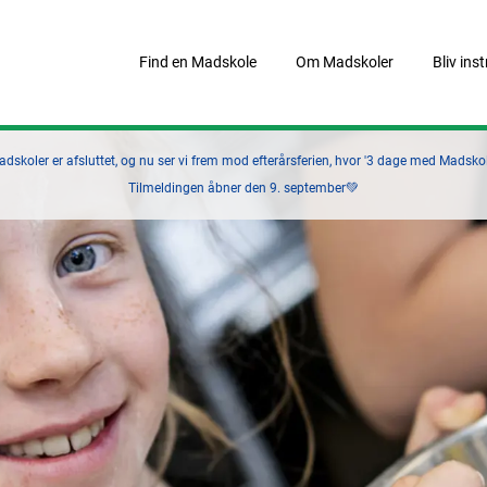
Find en Madskole
Om Madskoler
Bliv ins
skoler er afsluttet, og nu ser vi frem mod efterårsferien, hvor '3 dage med Madskole
Tilmeldingen åbner den 9. september💚