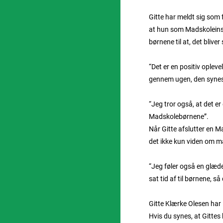
Gitte har meldt sig som
at hun som Madskoleinstr
børnene til at, det bliv
“Det er en positiv ople
gennem ugen, den synes j
“Jeg tror også, at det er
Madskolebørnene”.
Når Gitte afslutter en Ma
det ikke kun viden om m
“Jeg føler også en glæde
sat tid af til børnene,
Gitte Klærke Olesen har 
Hvis du synes, at Gittes 