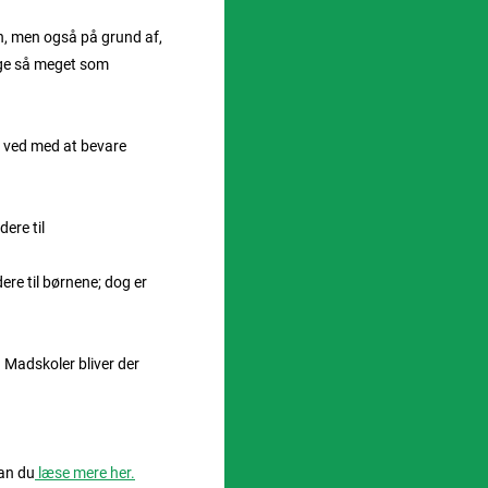
n, men også på grund af,
lige så meget som
e ved med at bevare
dere til
ere til børnene; dog er
 Madskoler bliver der
kan du
læse mere her.