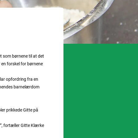
t som børnene til at det
 en forskel for børnene
lar opfordring fra en
k hendes barnelærdom
ler prikkede Gitte på
”, fortæller Gitte Klærke