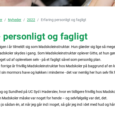
er
Nyheder
2022
Erfaring personligt og fagligt
- personligt og fagligt
igen i år tilmeldt sig som Madskoleinstruktør. Hun glæder sig lige så mege
adskoler skydes i gang. Som Madskoleinstruktør oplever Gitte, at hun gør
get ud af oplevelsen selv - på et fagligt såvel som personlig plan.
 forrige år frivillig Madskoleinstruktør hos Madskoler på baggrund af en k
in mormors have og køkken i minderne - det var nemlig her hun selv fi
ng og Sundhed på UC Syd i Haderslev, hvor en tidligere frivillig hos Madsko
 Madskoler måske var noget for hende – og selvfølgelig var det, det.
g jo sådan én, at når jeg går ind i noget, så går jeg ind i det med hud og hår