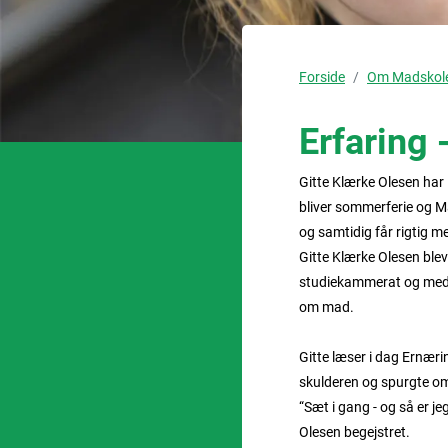
Forside
Om Madskol
Erfaring 
Gitte Klærke Olesen har 
bliver sommerferie og M
og samtidig får rigtig me
Gitte Klærke Olesen blev
studiekammerat og med s
om mad.
Gitte læser i dag Ernæri
skulderen og spurgte om
“Sæt i gang - og så er je
Olesen begejstret.