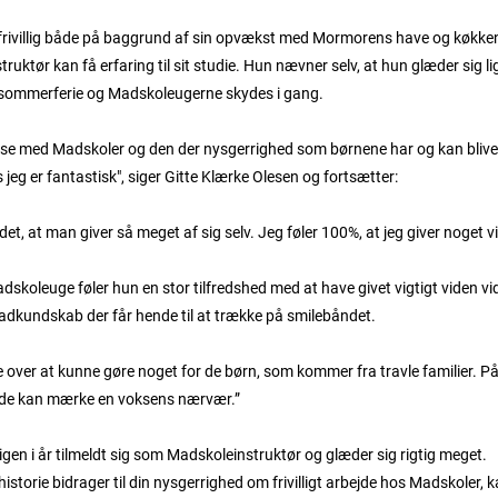
 frivillig både på baggrund af sin opvækst med Mormorens have og køkke
uktør kan få erfaring til sit studie. Hun nævner selv, at hun glæder sig 
er sommerferie og Madskoleugerne skydes i gang.
velse med Madskoler og den der nysgerrighed som børnene har og kan bliv
eg er fantastisk", siger Gitte Klærke Olesen og fortsætter:
 det, at man giver så meget af sig selv. Jeg føler 100%, at jeg giver noget vi
dskoleuge føler hun en stor tilfredshed med at have givet vigtigt viden vid
adkundskab der får hende til at trække på smilebåndet.
 over at kunne gøre noget for de børn, som kommer fra travle familier. På
 så de kan mærke en voksens nærvær.”
igen i år tilmeldt sig som Madskoleinstruktør og glæder sig rigtig meget.
historie bidrager til din nysgerrighed om frivilligt arbejde hos Madskoler, 