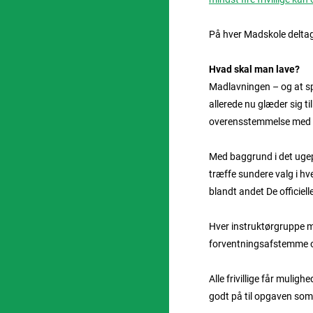
På hver Madskole deltage
Hvad skal man lave?
Madlavningen – og at sp
allerede nu glæder sig t
overensstemmelse med De
Med baggrund i det ug
træffe sundere valg i hv
blandt andet De officie
Hver instruktørgruppe m
forventningsafstemme o
Alle frivillige får mulig
godt på til opgaven som