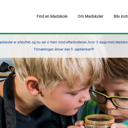
Find en Madskole
Om Madskoler
Bliv ins
skoler er afsluttet, og nu ser vi frem mod efterårsferien, hvor '3 dage med Madskole
Tilmeldingen åbner den 9. september💚