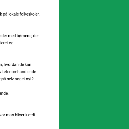
k på lokale folkeskoler.
under med børnene, der
eret og i
ørn, hvordan de kan
tiviteter omhandlende
gså selv noget nyt?
ende,
hvor man bliver klædt