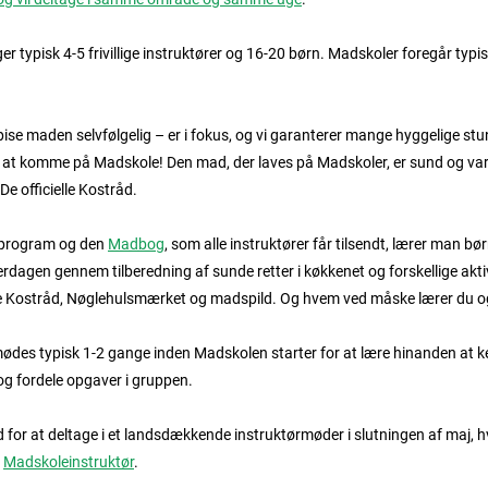
r typisk 4-5 frivillige instruktører og 16-20 børn. Madskoler foregår typis
ise maden selvfølgelig – er i fokus, og vi garanterer mange hyggelige st
il at komme på Madskole! Den mad, der laves på Madskoler, er sund og vari
 officielle Kostråd.
eprogram og den
Madbog
, som alle instruktører får tilsendt, lærer man b
erdagen gennem tilberedning af sunde retter i køkkenet og forskellige ak
lle Kostråd, Nøglehulsmærket og madspild. Og hvem ved måske lærer du o
ødes typisk 1-2 gange inden Madskolen starter for at lære hinanden at k
g fordele opgaver i gruppen.
hed for at deltage i et landsdækkende instruktørmøder i slutningen af maj, 
Madskoleinstruktør
.