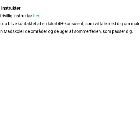
g instruktør
rivillig instruktør
her
.
vil du blive kontaktet af en lokal 4H-konsulent, som vil tale med dig om m
n Madskole i de områder og de uger af sommerferien, som passer dig.