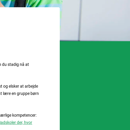
n du stadig nå at
t og elsker at arbejde
at lære en gruppe børn
 særlige kompetencer:
Madskoler der, hvor