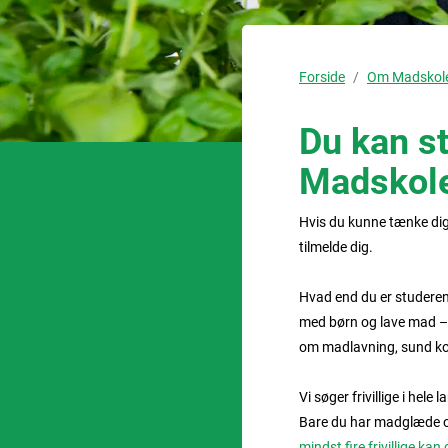
Forside
Om Madskol
Du kan st
Madskole
Hvis du kunne tænke dig a
tilmelde dig.
Hvad end du er studerend
med børn og lave mad – 
om madlavning, sund ko
Vi søger frivillige i he
Bare du har madglæde o
mindst fire frivillige k