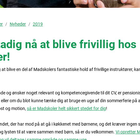
er
Nyheder
2019
adig nå at blive frivillig hos
r!
t blive en del af Madskolers fantastiske hold af frivillige instruktører, ka
e og ønsker noget relevant og kompetencegivende til dit CV, er pensionis
eller om du blot kunne tænke dig at bruge en uge af din sommerferie på 
st og motion,
så er Madskoler helt sikkert stedet for dig
!
le landet, der har mod på at gå i køkkenet med børnene, og det kræver ingen
g lysten til at være sammen med børn, så er du velkommen.
Vi opretter 
an og vil deltage i samme område og samme uge
.