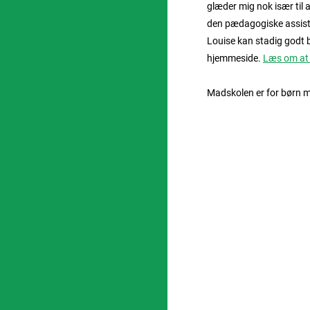
glæder mig nok især til 
den pædagogiske assiste
Louise kan stadig godt br
hjemmeside.
Læs om at bl
Madskolen er for børn me