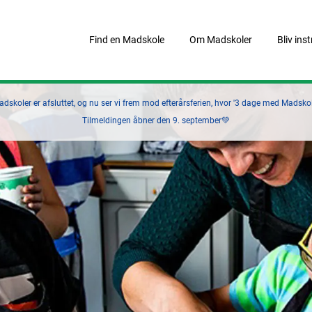
Find en Madskole
Om Madskoler
Bliv ins
skoler er afsluttet, og nu ser vi frem mod efterårsferien, hvor '3 dage med Madskole
Tilmeldingen åbner den 9. september💚