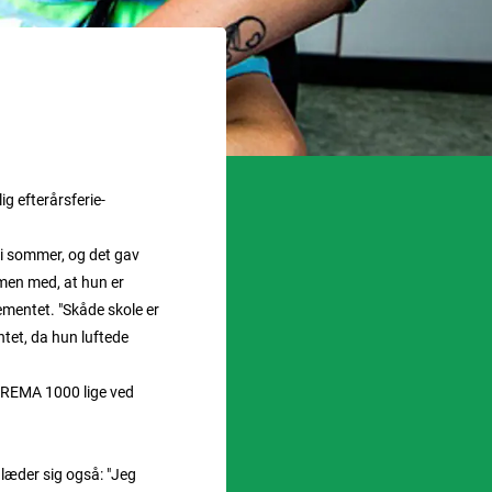
ig efterårsferie-
i sommer, og det gav
mmen med, at hun er
gementet. "Skåde skole er
ntet, da hun luftede
en REMA 1000 lige ved
glæder sig også: "Jeg