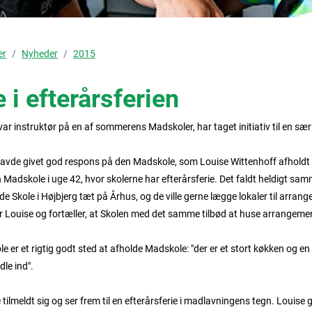
er
Nyheder
2015
i efterårsferien
ar instruktør på en af sommerens Madskoler, har taget initiativ til en særl
avde givet god respons på den Madskole, som Louise Wittenhoff afholdt 
 en Madskole i uge 42, hvor skolerne har efterårsferie. Det faldt heldigt sa
e Skole i Højbjerg tæt på Århus, og de ville gerne lægge lokaler til arran
iger Louise og fortæller, at Skolen med det samme tilbød at huse arrangeme
e er et rigtig godt sted at afholde Madskole: "der er et stort køkken og 
dle ind".
tilmeldt sig og ser frem til en efterårsferie i madlavningens tegn. Louise 