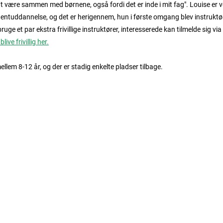
at være sammen med børnene, også fordi det er inde i mit fag". Louise er 
ntuddannelse, og det er herigennem, hun i første omgang blev instrukt
uge et par ekstra frivillige instruktører, interesserede kan tilmelde sig v
ive frivillig her.
llem 8-12 år, og der er stadig enkelte pladser tilbage.