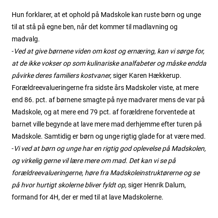
Hun forklarer, at et ophold på Madskole kan ruste børn og unge
til at stå på egne ben, når det kommer til madlavning og
madvalg.
-
Ved at give børnene viden om kost og ernæring, kan vi sørge for,
at de ikke vokser op som kulinariske analfabeter og måske endda
påvirke deres familiers kostvaner,
siger Karen Hækkerup.
Forældreevalueringerne fra sidste års Madskoler viste, at mere
end 86. pct. af børnene smagte på nye madvarer mens de var på
Madskole, og at mere end 79 pct. af forældrene forventede at
barnet ville begynde at lave mere mad derhjemme efter turen på
Madskole. Samtidig er børn og unge rigtig glade for at være med.
-
Vi ved at børn og unge har en rigtig god oplevelse på Madskolen,
og virkelig gerne vil lære mere om mad. Det kan vi se på
forældreevalueringerne, høre fra Madskoleinstruktørerne og se
på hvor hurtigt skolerne bliver fyldt op,
siger Henrik Dalum,
formand for 4H, der er med til at lave Madskolerne.