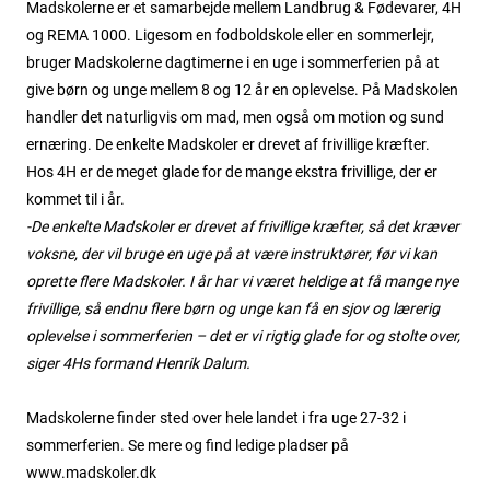
Madskolerne er et samarbejde mellem Landbrug & Fødevarer, 4H
og REMA 1000. Ligesom en fodboldskole eller en sommerlejr,
bruger Madskolerne dagtimerne i en uge i sommerferien på at
give børn og unge mellem 8 og 12 år en oplevelse. På Madskolen
handler det naturligvis om mad, men også om motion og sund
ernæring. De enkelte Madskoler er drevet af frivillige kræfter.
Hos 4H er de meget glade for de mange ekstra frivillige, der er
kommet til i år.
-De enkelte Madskoler er drevet af frivillige kræfter, så det kræver
voksne, der vil bruge en uge på at være instruktører, før vi kan
oprette flere Madskoler. I år har vi været heldige at få mange nye
frivillige, så endnu flere børn og unge kan få en sjov og lærerig
oplevelse i sommerferien – det er vi rigtig glade for og stolte over,
siger 4Hs formand Henrik Dalum.
Madskolerne finder sted over hele landet i fra uge 27-32 i
sommerferien. Se mere og find ledige pladser på
www.madskoler.dk