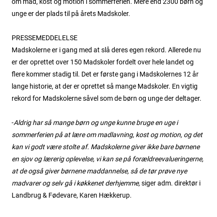
om mad, kost og motion i sommerferien. Mere end 2300 børn og
unge er der plads til på årets Madskoler.
PRESSEMEDDELELSE
Madskolerne er i gang med at slå deres egen rekord. Allerede nu
er der oprettet over 150 Madskoler fordelt over hele landet og
flere kommer stadig til. Det er første gang i Madskolernes 12 år
lange historie, at der er oprettet så mange Madskoler. En vigtig
rekord for Madskolerne såvel som de børn og unge der deltager.
-
Aldrig har så mange børn og unge kunne bruge en uge i
sommerferien på at lære om madlavning, kost og motion, og det
kan vi godt være stolte af. Madskolerne giver ikke bare børnene
en sjov og lærerig oplevelse, vi kan se på forældreevalueringerne,
at de også giver børnene maddannelse, så de tør prøve nye
madvarer og selv gå i køkkenet derhjemme,
siger adm. direktør i
Landbrug & Fødevare, Karen Hækkerup.