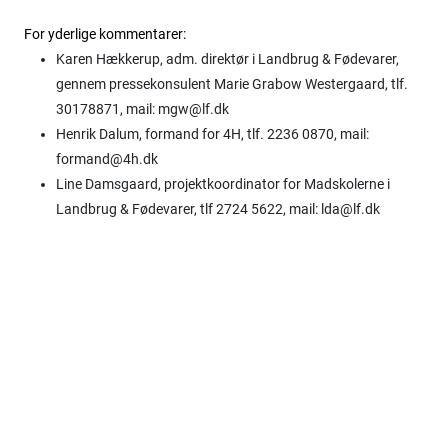
For yderlige kommentarer:
Karen Hækkerup, adm. direktør i Landbrug & Fødevarer,
gennem pressekonsulent Marie Grabow Westergaard, tlf.
30178871, mail: mgw@lf.dk
Henrik Dalum, formand for 4H, tlf. 2236 0870, mail:
formand@4h.dk
Line Damsgaard, projektkoordinator for Madskolerne i
Landbrug & Fødevarer, tlf 2724 5622, mail: lda@lf.dk