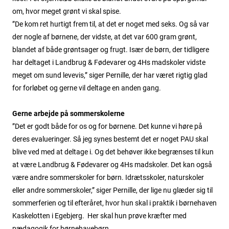
om, hvor meget grønt vi skal spise.
”De kom ret hurtigt frem til, at det er noget med seks. Og så var
der nogle af børnene, der vidste, at det var 600 gram grønt,
blandet af både grøntsager og frugt. Især de børn, der tidligere
har deltaget i Landbrug & Fødevarer og 4Hs madskoler vidste
meget om sund levevis,” siger Pernille, der har været rigtig glad
for forløbet og gerne vil deltage en anden gang.
Gerne arbejde på sommerskolerne
”Det er godt både for os og for børnene. Det kunne vi høre på
deres evalueringer. Så jeg synes bestemt det er noget PAU skal
blive ved med at deltage i. Og det behøver ikke begrænses til kun
at være Landbrug & Fødevarer og 4Hs madskoler. Det kan også
være andre sommerskoler for børn. Idrætsskoler, naturskoler
eller andre sommerskoler,” siger Pernille, der lige nu glæder sig til
sommerferien og til efteråret, hvor hun skal i praktik i børnehaven
Kaskelotten i Egebjerg. Her skal hun prøve kræfter med
pædagogik for børnehavebørn.