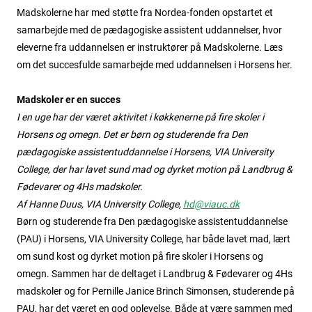
Madskolerne har med støtte fra Nordea-fonden opstartet et
samarbejde med de pædagogiske assistent uddannelser, hvor
eleverne fra uddannelsen er instruktører på Madskolerne. Læs
om det succesfulde samarbejde med uddannelsen i Horsens her.
Madskoler er en succes
I en uge har der været aktivitet i køkkenerne på fire skoler i
Horsens og omegn. Det er børn og studerende fra Den
pædagogiske assistentuddannelse i Horsens, VIA University
College, der har lavet sund mad og dyrket motion på Landbrug &
Fødevarer og 4Hs madskoler.
Af Hanne Duus, VIA University College,
hd@viauc.dk
Børn og studerende fra Den pædagogiske assistentuddannelse
(PAU) i Horsens, VIA University College, har både lavet mad, lært
om sund kost og dyrket motion på fire skoler i Horsens og
omegn. Sammen har de deltaget i Landbrug & Fødevarer og 4Hs
madskoler og for Pernille Janice Brinch Simonsen, studerende på
PAU, har det været en god oplevelse. Både at være sammen med