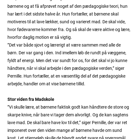
børnene og at få afprøvet noget af den pædagogiske teori, hun
har lært i det sidste halve år. Hun fortæller, at børnene skal
motiveres til at lave lækker, sund og varieret mad. De skal vide,
hvor fødevarerne kommer fra. Og så skal de være aktive og lære,
hvorfor daglig motion er så vigtig.
”Det var både sjovt og lærerigt at være sammen med alle de
børn. Der var gang i den. Ind imellem løb de rundt på væggene,
fyldt af energi. Men det var sundt for os, for det skal vi jo kunne
håndtere, når vi skal arbejde i den pædagogiske verden,” siger
Pernille. Hun fortæller, at en væsentlig del af det pædagogiske
arbejde, handler om at vise børnene tillid.
Stor viden fra Madskole
”Vi skulle lære, at børnene faktisk godt kan håndtere de store og
skarpe knive, når bare vi tager dem alvorligt. Og de kan sagtens
lave mad. De skal bare have lov til det,” siger Pernille, der var ret
imponeret over den viden mange af børnene havde om sund
kost. I et stjerneløb skulle de blandt andet svare på spørgsmål